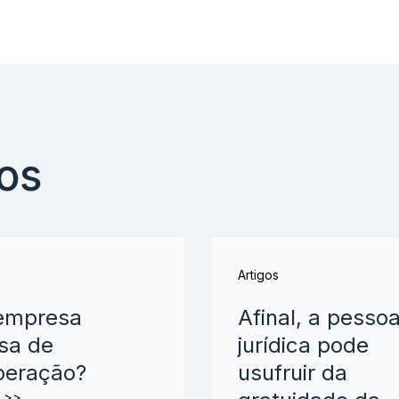
dos
Artigos
empresa
Afinal, a pesso
sa de
jurídica pode
peração?
usufruir da
s >>