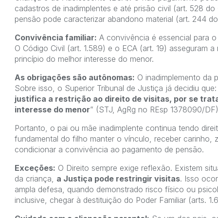
cadastros de inadimplentes e até prisão civil (art. 528
pensão pode caracterizar abandono material (art. 244 do
Convivência familiar:
A convivência é essencial para o
O Código Civil (art. 1.589) e o ECA (art. 19) asseguram 
princípio do melhor interesse do menor.
As obrigações são autônomas:
O inadimplemento da pen
Sobre isso, o Superior Tribunal de Justiça já decidiu que:
justifica a restrição ao direito de visitas, por se t
interesse do menor
” (STJ, AgRg no REsp 1378090/DF)
Portanto, o pai ou mãe inadimplente continua tendo direit
fundamental do filho manter o vínculo, receber carinho
condicionar a convivência ao pagamento de pensão.
Exceções:
O Direito sempre exige reflexão. Existem sit
da criança,
a Justiça pode restringir visitas
. Isso oco
ampla defesa, quando demonstrado risco físico ou psico
inclusive, chegar à destituição do Poder Familiar (arts. 1.