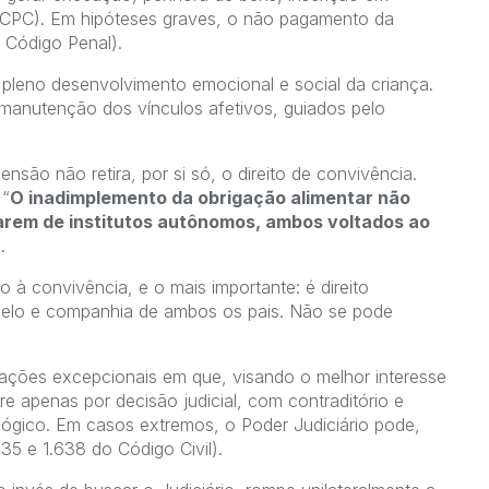
 do CPC). Em hipóteses graves, o não pagamento da
 Código Penal).
 pleno desenvolvimento emocional e social da criança.
a manutenção dos vínculos afetivos, guiados pelo
são não retira, por si só, o direito de convivência.
 “
O inadimplemento da obrigação alimentar não
ratarem de institutos autônomos, ambos voltados ao
.
o à convivência, e o mais importante: é direito
, zelo e companhia de ambos os pais. Não se pode
uações excepcionais em que, visando o melhor interesse
rre apenas por decisão judicial, com contraditório e
lógico. Em casos extremos, o Poder Judiciário pode,
635 e 1.638 do Código Civil).