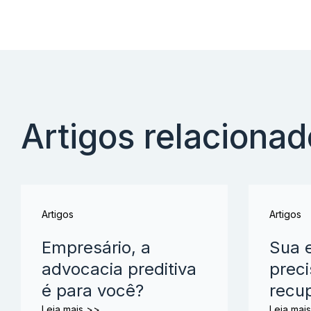
Artigos relaciona
Artigos
Artigos
Empresário, a
Sua 
advocacia preditiva
preci
é para você?
recu
Leia mais >>
Leia mai