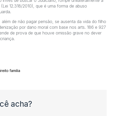
 invés de buscar o Judiciário, rompe unilateralmente a
l (Lei 12.318/2010), que é uma forma de abuso
uarda.
 além de não pagar pensão, se ausenta da vida do filho
denização por dano moral com base nos arts. 186 e 927
epende de prova de que houve omissão grave no dever
criança.
ireito familia
cê acha?