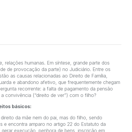
te, relações humanas. Em síntese, grande parte dos
de de provocação da parte) no Judiciário. Entre os
estão as causas relacionadas ao Direito de Família,
 guarda e abandono afetivo, que frequentemente chegam
pergunta recorrente: a falta de pagamento da pensão
 a convivência (“direito de ver”) com o filho?
eitos básicos:
 direito da mãe nem do pai, mas do filho, sendo
res e encontra amparo no artigo 22 do Estatuto da
 gerar execução, penhora de bens, inscrição em