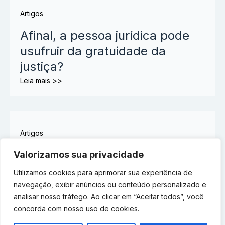
Artigos
Afinal, a pessoa jurídica pode
usufruir da gratuidade da
justiça?
Leia mais >>
Artigos
Empresário: você sabia que a
Valorizamos sua privacidade
“alma do seu negócio” pode
Utilizamos cookies para aprimorar sua experiência de
estar sendo exposta sem que
navegação, exibir anúncios ou conteúdo personalizado e
analisar nosso tráfego. Ao clicar em “Aceitar todos”, você
você saiba?
concorda com nosso uso de cookies.
Leia mais >>