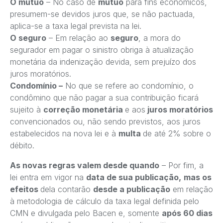
O mútuo
– No caso de
mútuo
para fins econômicos,
presumem-se devidos juros que, se não pactuada,
aplica-se a taxa legal prevista na lei.
O seguro
– Em relação ao
seguro
, a mora do
segurador em pagar o sinistro obriga à atualização
monetária da indenização devida, sem prejuízo dos
juros moratórios.
Condomínio –
No que se refere ao condomínio, o
condômino que não pagar a sua contribuição ficará
sujeito à
correção monetária
e aos
juros moratórios
convencionados ou, não sendo previstos, aos juros
estabelecidos na nova lei e à
multa
de até 2% sobre o
débito.
As novas regras valem desde quando
– Por fim, a
lei entra em vigor na
data de sua publicação,
mas os
efeitos
dela contarão
desde a publicação
em relação
à metodologia de cálculo da taxa legal definida pelo
CMN e divulgada pelo Bacen e, somente
após 60 dias