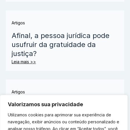
Artigos
Afinal, a pessoa jurídica pode
usufruir da gratuidade da
justiça?
Leia mais >>
Artigos
Empresário: você sabia que a
Valorizamos sua privacidade
“alma do seu negócio” pode
Utilizamos cookies para aprimorar sua experiência de
estar sendo exposta sem que
navegação, exibir anúncios ou conteúdo personalizado e
analisar nosso tráfego. Ao clicar em “Aceitar todos”, você